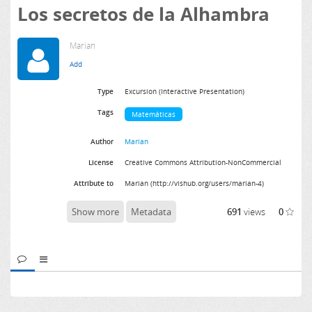
Los secretos de la Alhambra
Marian
Type
Excursion (Interactive Presentation)
Tags
Matemáticas
Author
Marian
License
Creative Commons Attribution-NonCommercial
Attribute to
Marian (http://vishub.org/users/marian-4)
Show more
Metadata
691
views
0