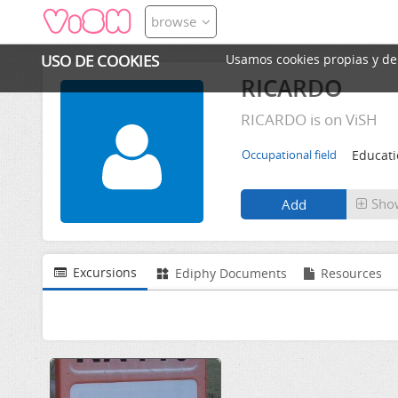
browse
USO DE COOKIES
Usamos cookies propias y de t
RICARDO
RICARDO is on ViSH
Educat
Occupational field
Sho
Excursions
Ediphy Documents
Resources