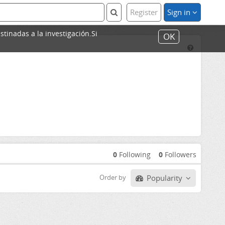
Register
Sign in
stinadas a la investigación.Si
OK
0
Following
0
Followers
Popularity
Order by