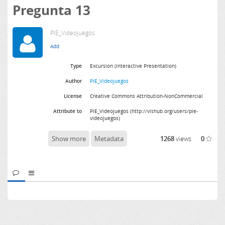
Pregunta 13
PIE_Videojuegos
Type
Excursion (Interactive Presentation)
Author
PIE_Videojuegos
License
Creative Commons Attribution-NonCommercial
Attribute to
PIE_Videojuegos (http://vishub.org/users/pie-
videojuegos)
Show more
Metadata
1268
views
0