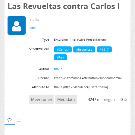
Las Revueltas contra Carlos I
thalia
Type
Excursion (Interactive Presentation)
Onderwerpen
#CarlosI
#Revueltas
#1517
#Rey
Author
thalia
License
Creative Commons Attribution-NonCommercial
Attribute to
thalia (http://vishub.org/users/thalia)
Meer tonen
Metadata
3247
meningen
0