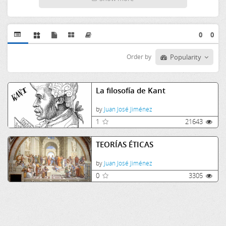
0
0
Order by
Popularity
La filosofía de Kant
by
Juan José Jiménez
1
21643
TEORÍAS ÉTICAS
by
Juan José Jiménez
0
3305