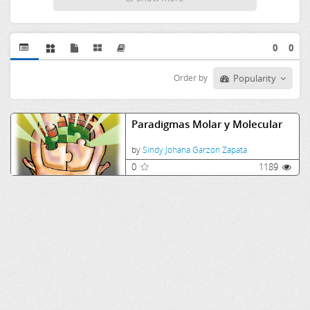
0
0
Order by
Popularity
Paradigmas Molar y Molecular
by
Sindy Johana Garzon Zapata
0
1189