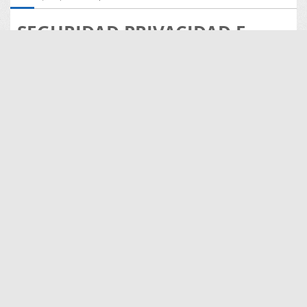
SEGURIDAD PRIVACIDAD E
IDENTIDAD DIGITAL
José Antonio
Type
Ediphy Document
Description
COMPENDIO DE PAUTAS QUE PUEDEN
ORIENTAR A PROFESIONALES Y ALUMNOS PARA
EL COMPORTAMIENTO EN REDES SOCIALES
Author
José Antonio
License
Public Domain
Show more
Metadata
1357
views
0