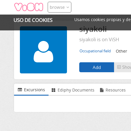
browse
USO DE COOKIES
Usamos cookies propias y de t
siyakoli
siyakoli is on ViSH
Other
Occupational field
Sho
Excursions
Ediphy Documents
Resources