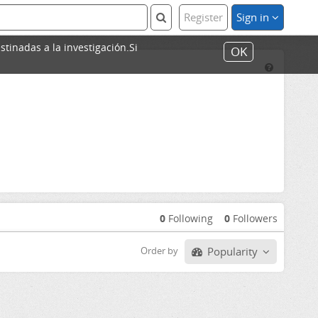
Register
Sign in
stinadas a la investigación.Si
OK
0
Following
0
Followers
Popularity
Order by