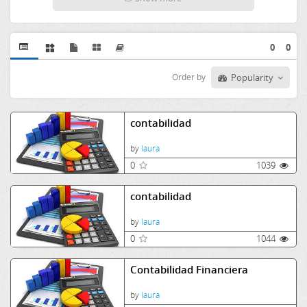
0
0
Order by
Popularity
contabilidad
by
laura
0
1039
contabilidad
by
laura
0
1044
Contabilidad Financiera
by
laura