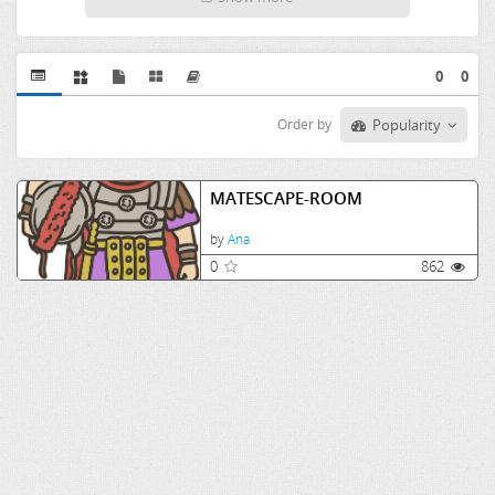
0
0
Order by
Popularity
MATESCAPE-ROOM
by
Ana
0
862