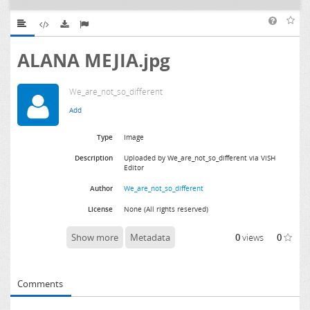
ALANA MEJIA.jpg
We_are_not_so_different
Type
Image
Description
Uploaded by We_are_not_so_different via ViSH
Editor
Author
We_are_not_so_different
License
None (All rights reserved)
Show more
Metadata
0
views
0
Comments