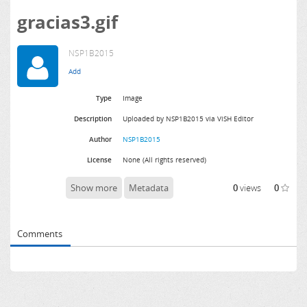
gracias3.gif
NSP1B2015
Type
Image
Description
Uploaded by NSP1B2015 via ViSH Editor
Author
NSP1B2015
License
None (All rights reserved)
Show more
Metadata
0
views
0
Comments