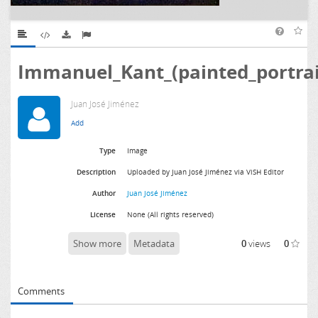
Immanuel_Kant_(painted_portrai
Juan José Jiménez
Type
Image
Description
Uploaded by Juan José Jiménez via ViSH Editor
Author
Juan José Jiménez
License
None (All rights reserved)
Show more
Metadata
0
views
0
Comments