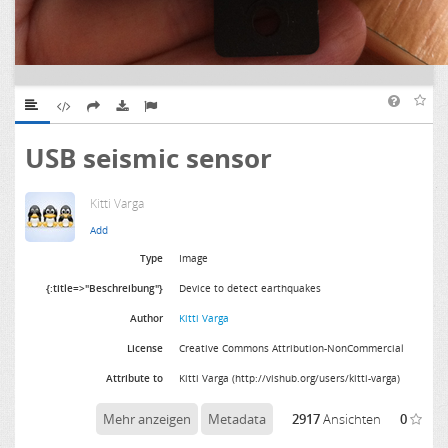
USB seismic sensor
Kitti Varga
Type
Image
{:title=>"Beschreibung"}
Device to detect earthquakes
Author
Kitti Varga
License
Creative Commons Attribution-NonCommercial
Attribute to
Kitti Varga (http://vishub.org/users/kitti-varga)
Mehr anzeigen
Metadata
2917
Ansichten
0