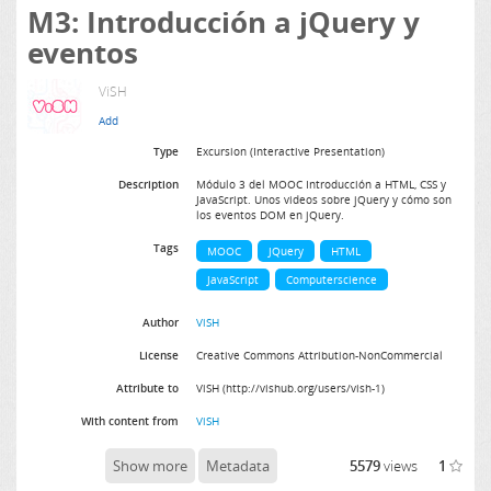
M3: Introducción a jQuery y
eventos
ViSH
Type
Excursion (Interactive Presentation)
Description
Módulo 3 del MOOC Introducción a HTML, CSS y
JavaScript. Unos videos sobre jQuery y cómo son
los eventos DOM en jQuery.
Tags
MOOC
JQuery
HTML
JavaScript
Computerscience
Author
ViSH
License
Creative Commons Attribution-NonCommercial
Attribute to
ViSH (http://vishub.org/users/vish-1)
With content from
ViSH
Show more
Metadata
5579
views
1