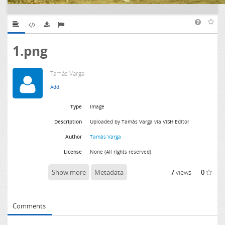
1.png
Tamás Varga
Type
Image
Description
Uploaded by Tamás Varga via ViSH Editor
Author
Tamás Varga
License
None (All rights reserved)
Show more
Metadata
7
views
0
Comments