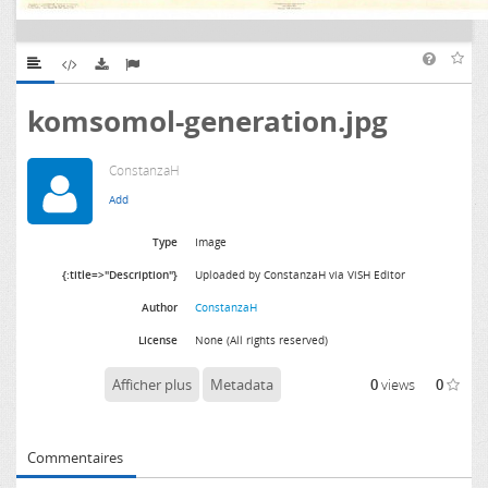
komsomol-generation.jpg
ConstanzaH
Type
Image
{:title=>"Description"}
Uploaded by ConstanzaH via ViSH Editor
Author
ConstanzaH
License
None (All rights reserved)
Afficher plus
Metadata
0
views
0
Commentaires