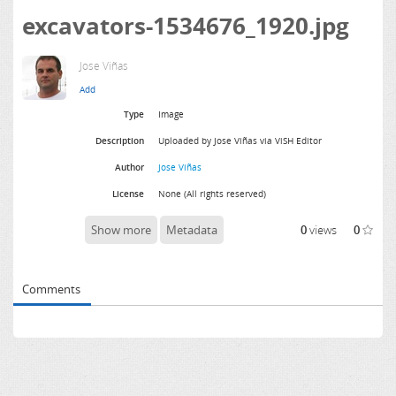
excavators-1534676_1920.jpg
Jose Viñas
Type
Image
Description
Uploaded by Jose Viñas via ViSH Editor
Author
Jose Viñas
License
None (All rights reserved)
Show more
Metadata
0
views
0
Comments