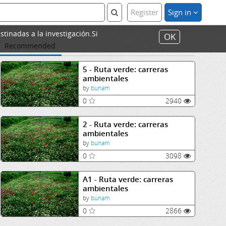
Register
Sign in
stinadas a la investigación.Si
OK
Recommended
5 - Ruta verde: carreras
ambientales
by
bunam
0
2940
2 - Ruta verde: carreras
ambientales
by
bunam
0
3098
A1 - Ruta verde: carreras
ambientales
by
bunam
0
2866