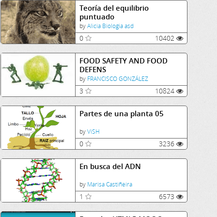
Teoría del equilibrio
puntuado
by
Alicia Biologia asd
0
10402
FOOD SAFETY AND FOOD
DEFENS
by
FRANCISCO GONZÁLEZ
3
10824
Partes de una planta 05
by
ViSH
0
3236
En busca del ADN
by
Marisa Castiñeira
1
6573