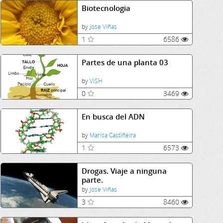
Biotecnologia
by
Jose Viñas
1
6586
Partes de una planta 03
by
ViSH
0
3469
En busca del ADN
by
Marisa Castiñeira
1
6573
Drogas. Viaje a ninguna
parte.
by
Jose Viñas
3
8460