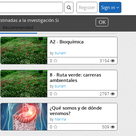
Register
Sign in
stinadas a la investigación.Si
OK
Recommended
A2 - Bioquímica
by
bunam
0
3154
8 - Ruta verde: carreras
ambientales
by
bunam
0
2797
¿Qué somos y de dónde
venimos?
by
Marina
0
509