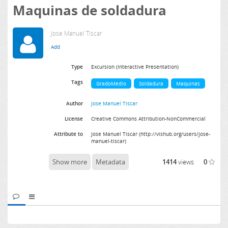
Maquinas de soldadura
Jose Manuel Tiscar
Type
Excursion (Interactive Presentation)
Tags
GradoMedio
Soldadura
Maquinas
Author
Jose Manuel Tiscar
License
Creative Commons Attribution-NonCommercial
Attribute to
Jose Manuel Tiscar (http://vishub.org/users/jose-
manuel-tiscar)
Show more
Metadata
1414
views
0