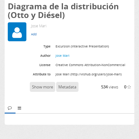
Diagrama de la distribución
(Otto y Diésel)
Jose Mari
Type
Excursion (Interactive Presentation)
Author
Jose Mari
License
Creative Commons Attribution-NonCommercial
Attribute to
Jose Mari (http://vishub.org/users/jose-mari)
Show more
Metadata
534
views
0