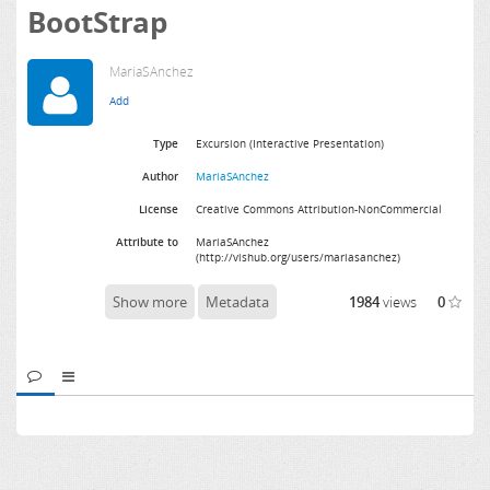
BootStrap
MariaSAnchez
Type
Excursion (Interactive Presentation)
Author
MariaSAnchez
License
Creative Commons Attribution-NonCommercial
Attribute to
MariaSAnchez
(http://vishub.org/users/mariasanchez)
Show more
Metadata
1984
views
0