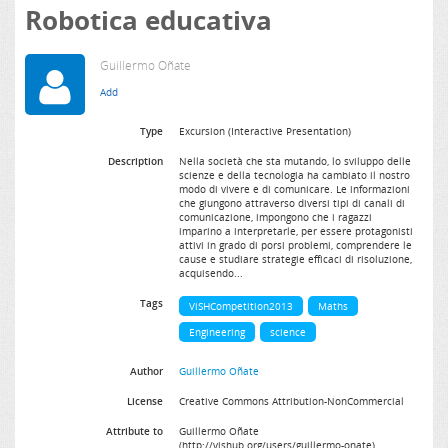
Robotica educativa
Guillermo Oñate
Type
Excursion (Interactive Presentation)
Description
Nella società che sta mutando, lo sviluppo delle
scienze e della tecnologia ha cambiato il nostro
modo di vivere e di comunicare. Le informazioni
che giungono attraverso diversi tipi di canali di
comunicazione, impongono che i ragazzi
imparino a interpretarle, per essere protagonisti
attivi in grado di porsi problemi, comprendere le
cause e studiare strategie efficaci di risoluzione,
acquisendo...
Tags
ViSHCompetition2013
Maths
Engineering
science
Author
Guillermo Oñate
License
Creative Commons Attribution-NonCommercial
Attribute to
Guillermo Oñate
(http://vishub.org/users/guillermo-onate)