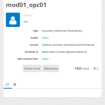
mod01_opc01
EdSon
Type
Excursion (Interactive Presentation)
Author
EdSon
License
Creative Commons Attribution-NonCommercial
Attribute to
EdSon (http://vishub.org/users/edson-3)
With content from
EdSon
Show more
Metadata
1429
views
0