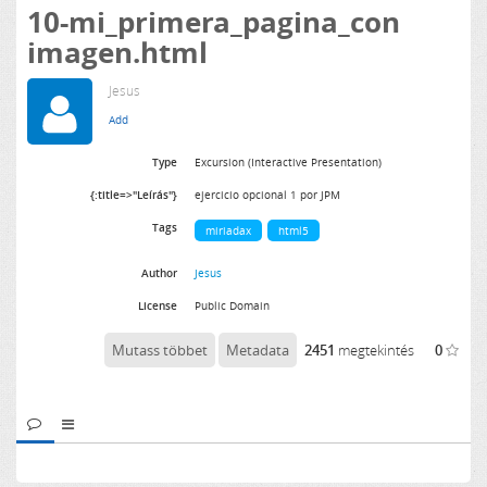
10-mi_primera_pagina_con
imagen.html
Jesus
Type
Excursion (Interactive Presentation)
{:title=>"Leírás"}
ejercicio opcional 1 por JPM
Tags
miriadax
html5
Author
Jesus
License
Public Domain
Mutass többet
Metadata
2451
megtekintés
0