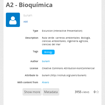
A2 - Bioquímica
bunam
Type
Excursion (Interactive Presentation)
Description
Ruta verde: carreras ambientales: Biología,
ciencias ambientales, ingeniería agrícola,
ciencias del mar
Tags
Biology
Author
bunam
License
Creative Commons Attribution-NonCommercial
Attribute to
bunam (http://vishub.org/users/bunam)
With content from
Álvaro
Show more
Metadata
3155
views
0