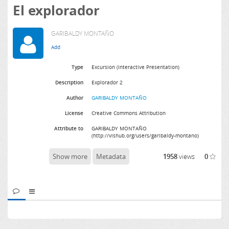
El explorador
GARIBALDY MONTAÑO
Type
Excursion (Interactive Presentation)
Description
Explorador 2
Author
GARIBALDY MONTAÑO
License
Creative Commons Attribution
Attribute to
GARIBALDY MONTAÑO
(http://vishub.org/users/garibaldy-montano)
Show more
Metadata
1958
views
0