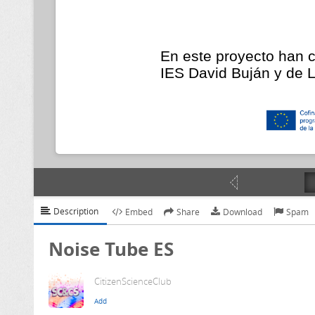
Description
Embed
Share
Download
Spam
Noise Tube ES
CitizenScienceClub