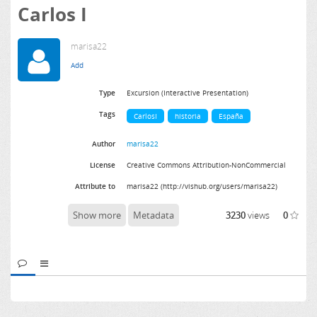
Carlos I
marisa22
Type
Excursion (Interactive Presentation)
Tags
CarlosI
historia
España
Author
marisa22
License
Creative Commons Attribution-NonCommercial
Attribute to
marisa22 (http://vishub.org/users/marisa22)
Show more
Metadata
3230
views
0