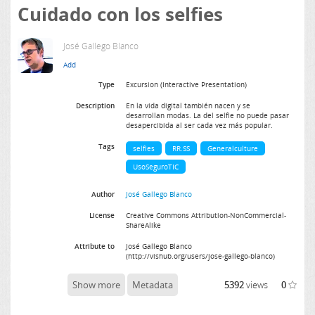
Cuidado con los selfies
José Gallego Blanco
Type
Excursion (Interactive Presentation)
Description
En la vida digital también nacen y se
desarrollan modas. La del selfie no puede pasar
desapercibida al ser cada vez más popular.
Tags
selfies
RR.SS
Generalculture
UsoSeguroTIC
Author
José Gallego Blanco
License
Creative Commons Attribution-NonCommercial-
ShareAlike
Attribute to
José Gallego Blanco
(http://vishub.org/users/jose-gallego-blanco)
Show more
Metadata
5392
views
0