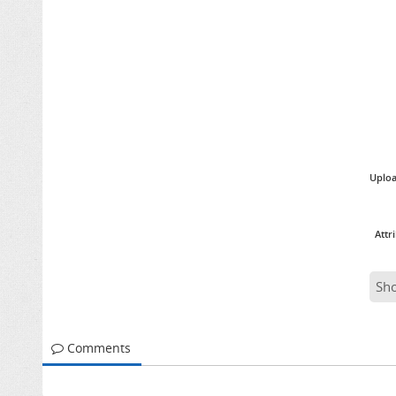
Uplo
Attr
Sh
Comments