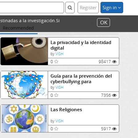
Register
Sign in
stinadas a la investigación.Si
OK
Recommended
La privacidad y la identidad
digital
by
ViSH
0
98417
Guía para la prevención del
cyberbullying para
adolescentes.
by
ViSH
0
7356
Las Religiones
by
ViSH
0
5917