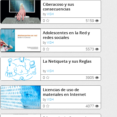
Ciberacoso y sus
consecuencias
by
ViSH
0
5159
Adolescentes en la Red y
redes sociales
by
ViSH
0
5573
La Netiqueta y sus Reglas
by
ViSH
0
3905
Licencias de uso de
materiales en Internet
by
ViSH
0
4077