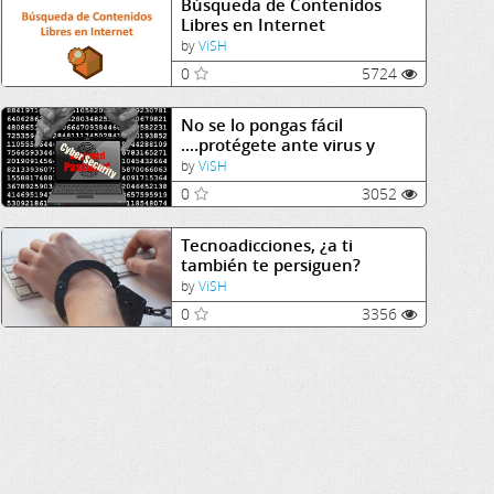
Búsqueda de Contenidos
Libres en Internet
by
ViSH
0
5724
No se lo pongas fácil
....protégete ante virus y
fraudes.
by
ViSH
0
3052
Tecnoadicciones, ¿a ti
también te persiguen?
by
ViSH
0
3356