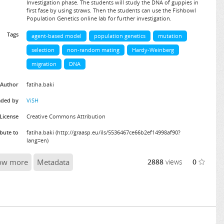
Investigation phase. The students will study the DNA of guppies in
first fase by using straws. Then the students can use the Fishbowl
Population Genetics online lab for further investigation.
Tags
agent-based model
population genetics
mutation
selection
non-random mating
Hardy-Weinberg
migration
DNA
Author
fatiha.baki
aded by
ViSH
License
Creative Commons Attribution
ibute to
fatiha.baki (http://graasp.eu/ils/5536467ce66b2ef14998af90?
lang=en)
ow more
Metadata
2888
views
0