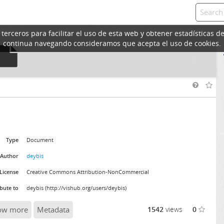
erceros para facilitar el uso de esta web y obtener estadísticas de
continua navegando consideramos que acepta el uso de cookies.
Type
Document
Author
deybis
License
Creative Commons Attribution-NonCommercial
ibute to
deybis (http://vishub.org/users/deybis)
ow more
Metadata
1542
views
0