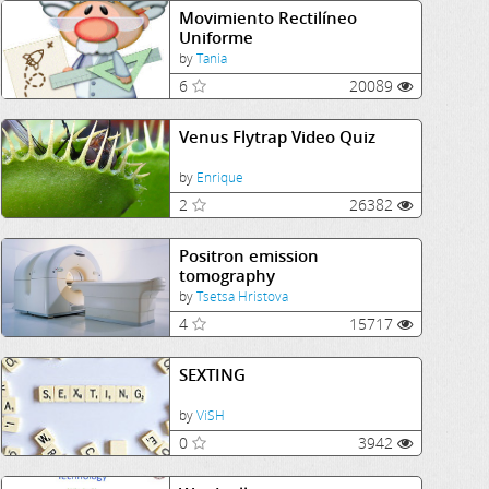
Movimiento Rectilíneo
Uniforme
by
Tania
6
20089
Venus Flytrap Video Quiz
by
Enrique
2
26382
Positron emission
tomography
by
Tsetsa Hristova
4
15717
SEXTING
by
ViSH
0
3942