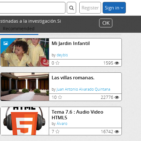
Register
Sign in
stinadas a la investigación.Si
OK
Recommended
Mi Jardin Infantil
by
deybis
0
1595
Las villas romanas.
by
Juan Antonio Alvarado Quintana
10
22776
Tema 7.6 : Audio Video
HTML5
by
Álvaro
7
16742