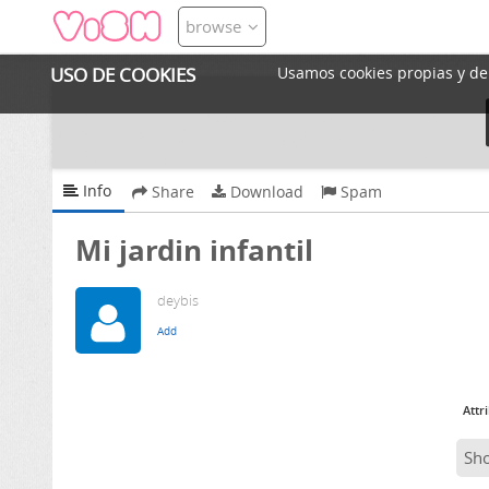
browse
USO DE COOKIES
Usamos cookies propias y de t
Info
Share
Download
Spam
Mi jardin infantil
deybis
Attr
Sh