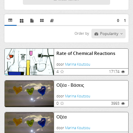
0
1
Order by
Popularity
Rate of Chemical Reactions
door
Marina Koutsou
4
17174
Οξέα - Βάσεις
door
Marina Koutsou
0
3993
Οξέα
door
Marina Koutsou