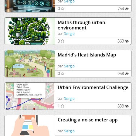
environments
par
Sergio
0
754
Maths through urban
environment
par
Sergio
0
863
Madrid's Heat Islands Map
par
Sergio
0
958
Urban Environmental Challenge
par
Sergio
1
838
Creating a noise meter app
par
Sergio