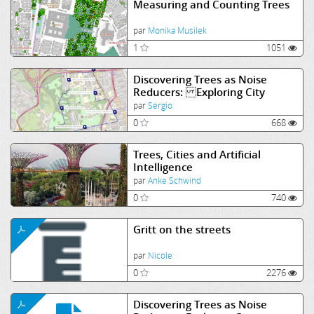
Measuring and Counting Trees
par
Monika Musilek
1
1051
Discovering Trees as Noise
Reducers: Exploring City
Soundscapes
par
Sergio
0
668
Trees, Cities and Artificial
Intelligence
par
Anke Schwind
0
740
Gritt on the streets
par
Nicole
0
2276
Discovering Trees as Noise