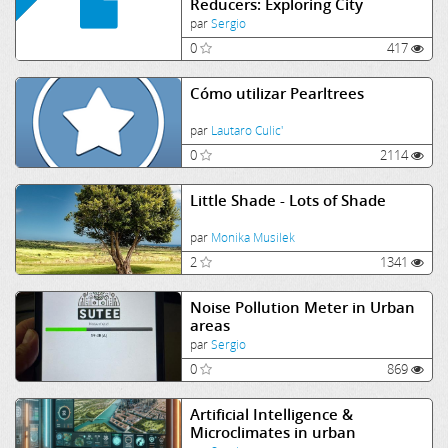
Reducers: Exploring City
Soundscapes - Teachers notes
par
Sergio
0
417
Cómo utilizar Pearltrees
par
Lautaro Culic'
0
2114
Little Shade - Lots of Shade
par
Monika Musilek
2
1341
Noise Pollution Meter in Urban
areas
par
Sergio
0
869
Artificial Intelligence &
Microclimates in urban