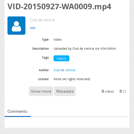
VID-20150927-WA0009.mp4
Club de ciencia
Type
Video
Description
Uploaded by Club de ciencia via ViSH Editor
Tags
Inquiry
Author
Club de ciencia
License
None (All rights reserved)
Show more
Metadata
0
views
0
Comments