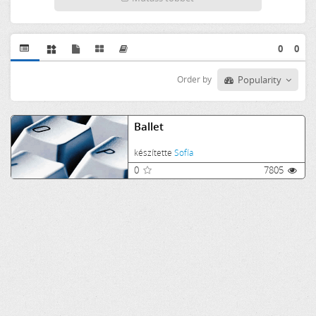
0
0
Order by
Popularity
Ballet
készítette
Sofía
0
7805