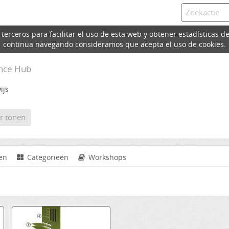
erceros para facilitar el uso de esta web y obtener estadísticas de
continua navegando consideramos que acepta el uso de cookies.
ence Hub
ijs
r tonen
en
Categorieën
Workshops