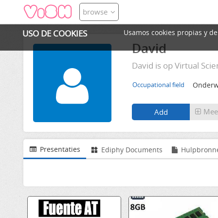
browse
USO DE COOKIES
Usamos cookies propias y de t
David
David is op Virtual Sci
Onderw
Occupational field
Mee
Presentaties
Ediphy Documents
Hulpbronn