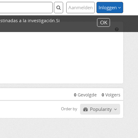
Aanmelden
Inloggen
stinadas a la investigación.Si
OK
0
Gevolgde
0
Volgers
Popularity
Order by