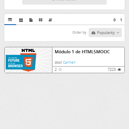
0
1
Order by
Popularity
Módulo 1 de HTML5MOOC
door
Carmen
2
7223