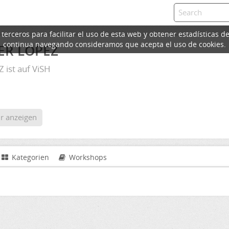
erceros para facilitar el uso de esta web y obtener estadísticas de
continua navegando consideramos que acepta el uso de cookies.
ER LOPEZ
ist auf ViSH
g
r anzeigen
Kategorien
Workshops