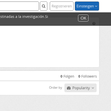
Registrieren
Einsteigen
stinadas a la investigación.Si
OK
0
Folgen
0
Followers
Popularity
Order by