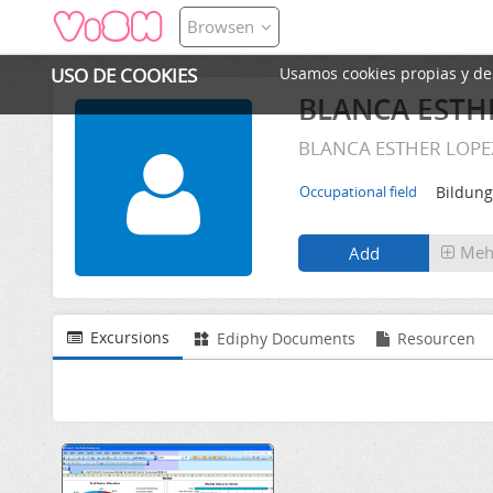
Browsen
USO DE COOKIES
Usamos cookies propias y de t
BLANCA ESTH
BLANCA ESTHER LOPEZ 
Bildun
Occupational field
Meh
Excursions
Ediphy Documents
Resourcen