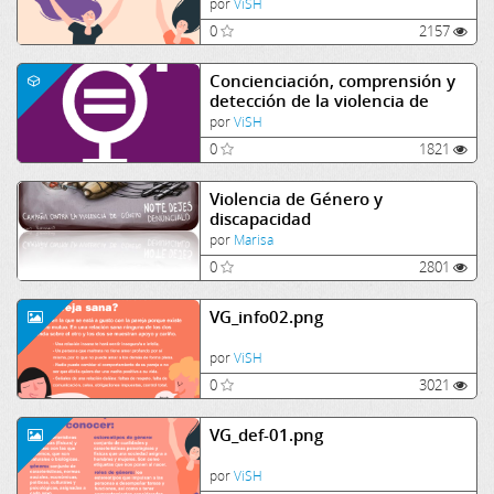
por
ViSH
0
2157
Concienciación, comprensión y
detección de la violencia de
género
por
ViSH
0
1821
Violencia de Género y
discapacidad
por
Marisa
0
2801
VG_info02.png
por
ViSH
0
3021
VG_def-01.png
por
ViSH