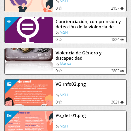
by
ViSH
0
2157
Concienciación, comprensión y
detección de la violencia de
género
by
ViSH
0
1824
Violencia de Género y
discapacidad
by
Marisa
0
2802
VG_info02.png
by
ViSH
0
3021
VG_def-01.png
by
ViSH