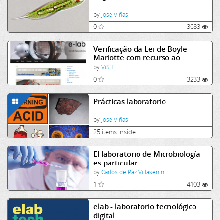
by
Jose Viñas
0
3083
Verificação da Lei de Boyle-
Mariotte com recurso ao
laboratório remoto e-lab
by
ViSH
0
3233
Prácticas laboratorio
by
Jose Viñas
25 items inside
El laboratorio de Microbiología
es particular
by
Carlos de Paz Villasenin
1
4103
elab - laboratorio tecnológico
digital