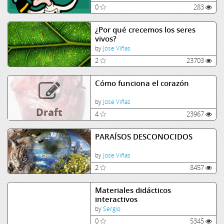
0
283
¿Por qué crecemos los seres
vivos?
by
Jose Viñas
2
23703
Cómo funciona el corazón
by
Jose Viñas
Draft
4
23967
PARAÍSOS DESCONOCIDOS
by
Jose Viñas
2
8457
Materiales didácticos
interactivos
by
Sergio
0
5345