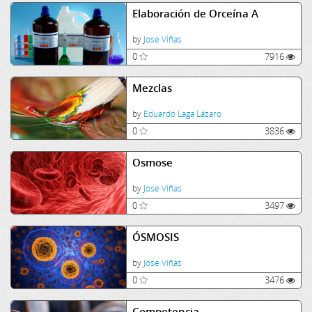
Elaboración de Orceína A
by
Jose Viñas
0
7916
Mezclas
by
Eduardo Laga Lázaro
0
3836
Osmose
by
Jose Viñas
0
3497
ÓSMOSIS
by
Jose Viñas
0
3476
Competencia