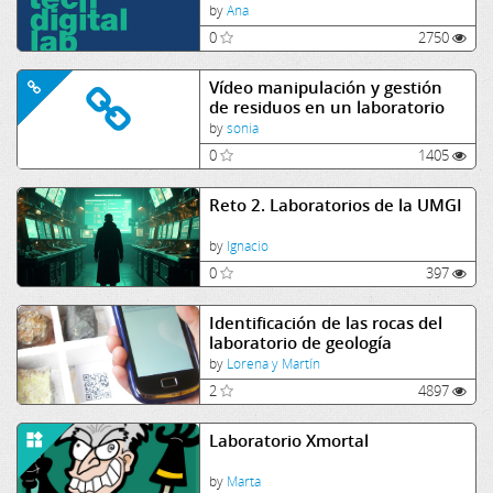
by
Ana
0
2750
Vídeo manipulación y gestión
de residuos en un laboratorio
by
sonia
0
1405
Reto 2. Laboratorios de la UMGI
by
Ignacio
0
397
Identificación de las rocas del
laboratorio de geología
mediante código QR
by
Lorena y Martín
2
4897
Laboratorio Xmortal
by
Marta