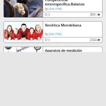
interespecífica.Balanos
by
Jose Viñas
0
3051
Xenética Mendeliana
by
Jose Viñas
0
2324
Aparatos de medición
by
Amaia
0
2113
f.e.m de las pilas
by
ViSH
0
2886
O Melanismo industrial