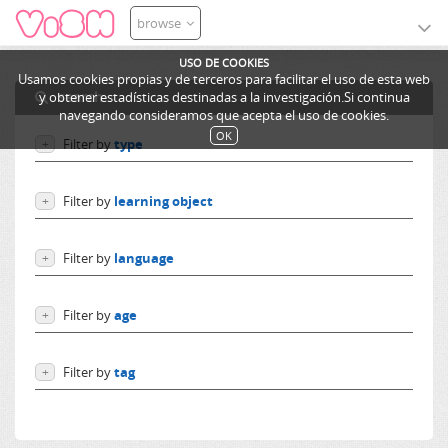
browse
USO DE COOKIES
Usamos cookies propias y de terceros para facilitar el uso de esta web
search
y obtener estadísticas destinadas a la investigación.Si continua
navegando consideramos que acepta el uso de cookies.
OK
Filter by
type
+
Users
Filter by
learning object
+
Learning objects
Courses
Excursions
Filter by
language
+
Ediphy Documents
Resources
Language independent
Categories
Filter by
age
+
German
Lessons
English
From 0 to 10 years
Spanish
Filter by
tag
+
From 10 to 14 years
French
More than 14 years
ILS
Others
Education