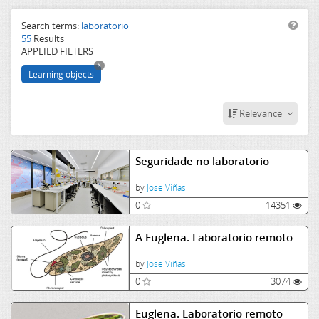
Biology
Ciencia
Search terms:
laboratorio
55
Results
Laboratorio
APPLIED FILTERS
virtual
x
bioloxía
Learning objects
laboratorio
seguridade
Relevance
Seguridade no laboratorio
by
Jose Viñas
0
14351
A Euglena. Laboratorio remoto
by
Jose Viñas
0
3074
Euglena. Laboratorio remoto