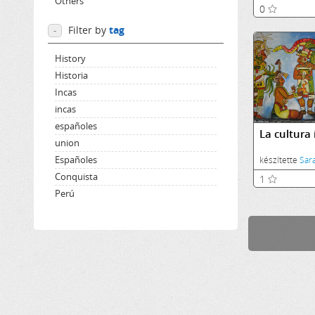
Others
0
Filter by
tag
-
History
Historia
Incas
incas
españoles
La cultura 
union
Españoles
készítette
Sar
Conquista
1
Perú