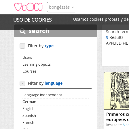
böngészés
USO DE COOKIES
Usamos cookies propias y de t
search
Search ter
9
Results
APPLIED FIL
Filter by
type
-
Users
Learning objects
Courses
Filter by
language
-
Language independent
German
English
Primeros c
Spanish
europeos c
French
incas
készítette
Ald