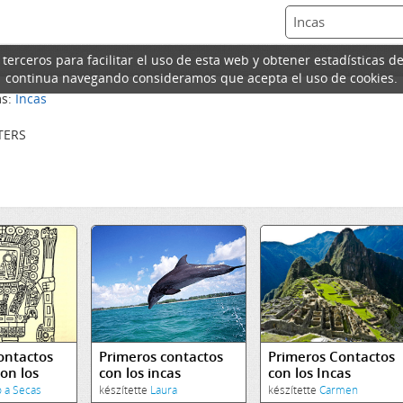
erceros para facilitar el uso de esta web y obtener estadísticas de
continua navegando consideramos que acepta el uso de cookies.
ms:
Incas
TERS
ontactos
Primeros contactos
Primeros Contactos
on los
con los incas
con los Incas
o a Secas
készítette
Laura
készítette
Carmen