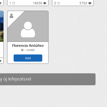
1
19639
0
5793
Florencio Antúñez
1
követők
y új kifejezéssel