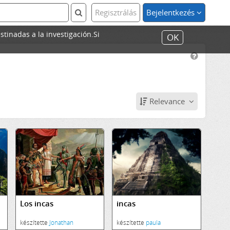
Regisztrálás
Bejelentkezés
stinadas a la investigación.Si
OK
Relevance
Los incas
incas
készítette
Jonathan
készítette
paula