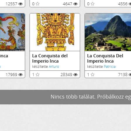
12557
0
4647
0
4556
inca
La Conquista del
La Conquista Del
Imperio Inca
Imperio Inca
a
készítette
Arturo
készítette
Patricia
17969
1
28349
1
7138
Nincs több találat. Próbálkozz eg