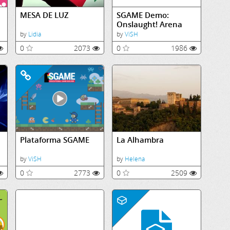
MESA DE LUZ
SGAME Demo:
Onslaught! Arena
by
Lidia
by
ViSH
0
2073
0
1986
Plataforma SGAME
La Alhambra
by
ViSH
by
Helena
0
2773
0
2509