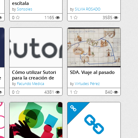
escítala
by
Sonsoles
by
SILVIA ROSADO
0
1165
1
3585
Cómo utilizar Sutori
SDA. Viaje al pasado
e
para la creación de
líneas de tiempo
by
Facundo Medica
by
Virtudes Pérez
0
4381
1
840