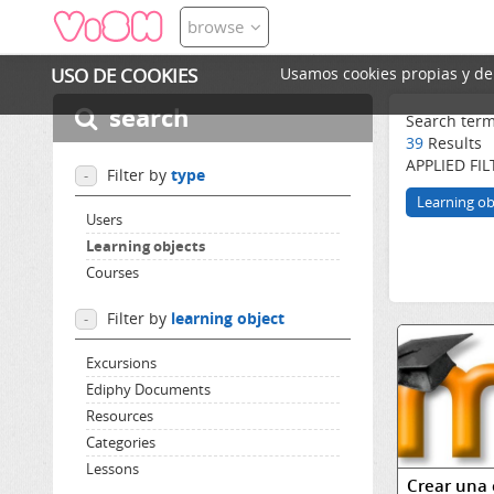
browse
USO DE COOKIES
Usamos cookies propias y de t
search
Search ter
39
Results
APPLIED FIL
Filter by
type
-
Learning ob
Users
Learning objects
Courses
Filter by
learning object
-
Excursions
Ediphy Documents
Resources
Categories
Lessons
Crear una 