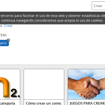
erceros para facilitar el uso de esta web y obtener estadísticas de
continua navegando consideramos que acepta el uso de cookies.
ms:
Crear
TERS
x
jects
categoría
Cómo crear un comic
JUEGOS PARA CREAR