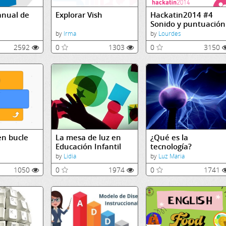
nual de
Explorar Vish
Hackatin2014 #4
Sonido y puntuación
by
Irma
by
Lourdes
2592
0
1303
0
3150
en bucle
La mesa de luz en
¿Qué es la
Educación Infantil
tecnología?
by
Lidia
by
Luz Maria
1050
0
1974
0
1741