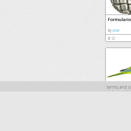
Formulario
by
pilar
0
terms and c
Y A TÍ, ¿QU
HACER REÍ
by
Alicia Lópe
0