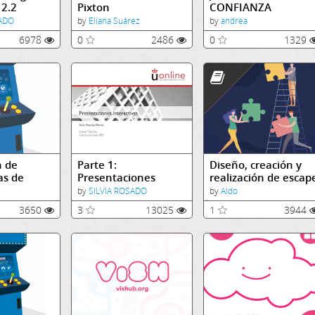
 2.2
Pixton
CONFIANZA
SADO
by
Eliana Suárez
by
andrea
6978
0
2486
0
1329
n de
Parte 1:
Diseño, creación y
as de
Presentaciones
realización de escap
e basado
interactivas
rooms educativas
by
SILVIA ROSADO
by
Aldo
con la
3650
3
13025
1
3944
a SGAME