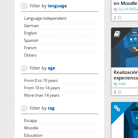
en Moodle
Filter by
language
-
by
SILVIA RO
2
Language independent
German
English
Spanish
French
Others
Filter by
age
-
Realizació
experienci
From 0 to 10 years
aprendizaj
by
Aldo
From 10 to 14 years
en juegos 
0
plataform
More than 14 years
Filter by
tag
-
Escapp
Moodle
Education