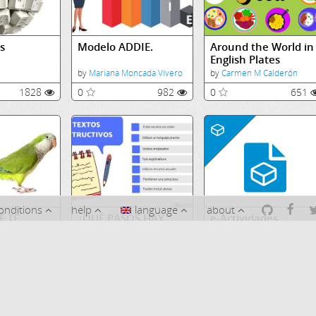
s
Modelo ADDIE.
Around the World in
English Plates
by
Mariana Moncada Vivero
by
Carmen M Calderón
1828
0
982
0
651
onditions
help
language
about
É TE
¿QUÉ PASOS HAY
e-Actividades
R?
QUE SEGUIR?
z Rodríguez
by
Alicia López Rodríguez
by
Miguel Angel Lopez
471
0
572
0
650