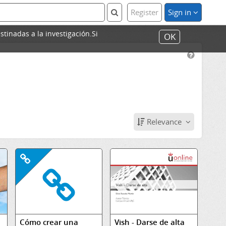
Register
Sign in
stinadas a la investigación.Si
OK
Relevance
Cómo crear una
Vish - Darse de alta