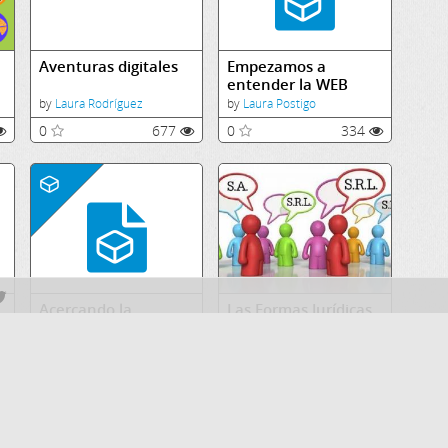
Aventuras digitales
Empezamos a
entender la WEB
by
Laura Rodríguez
by
Laura Postigo
0
677
0
334
Acercando la
Las Formas Jurídicas
Distancia
by
Fran Martínez
by
Patricia Trujillo Ruiz
0
565
0
489