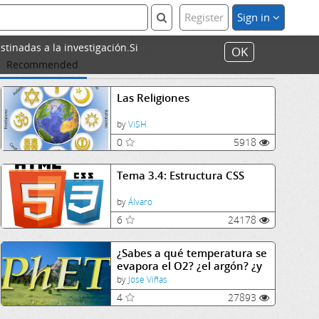
Register
Sign in
stinadas a la investigación.Si
OK
Recommended
Las Religiones
by
ViSH
0
5918
Tema 3.4: Estructura CSS
by
Álvaro
6
24178
¿Sabes a qué temperatura se
evapora el O2? ¿el argón? ¿y
el agua?
by
Jose Viñas
4
27893