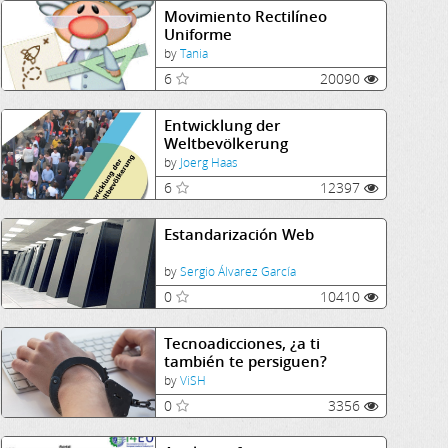
Movimiento Rectilíneo
Uniforme
by
Tania
6
20090
Entwicklung der
Weltbevölkerung
by
Joerg Haas
6
12397
Estandarización Web
by
Sergio Álvarez García
0
10410
Tecnoadicciones, ¿a ti
también te persiguen?
by
ViSH
0
3356