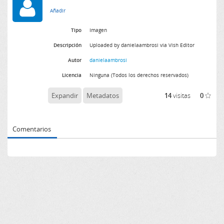
Tipo
Imagen
Descripción
Uploaded by danielaambrosi via Vish Editor
Autor
danielaambrosi
Licencia
Ninguna (Todos los derechos reservados)
Expandir
Metadatos
14
visitas
0
Comentarios