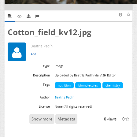
Cotton_field_kv12.jpg
Beatriz Padín
Type
Image
Description
Uploaded by Beatriz Padín via ViSH Editor
Tags
nutrition
biomolecules
chemistry
Author
Beatriz Padín
License
None (All rights reserved)
Show more
Metadata
0
views
0