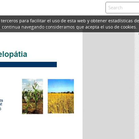
erceros para facilitar el uso de esta web y obtener estadísticas de
continua navegando consideramos que acepta el uso de cookies.