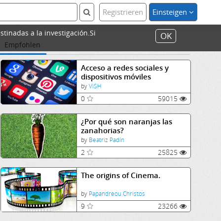
Registrieren
Einsteigen
stinadas a la investigación.Si
OK
Empfohlen
Acceso a redes sociales y
dispositivos móviles
by
ViSH
0
59015
¿Por qué son naranjas las
zanahorias?
by
Beatriz Padín
2
25825
The origins of Cinema.
by
Papandreou Christos
9
23266