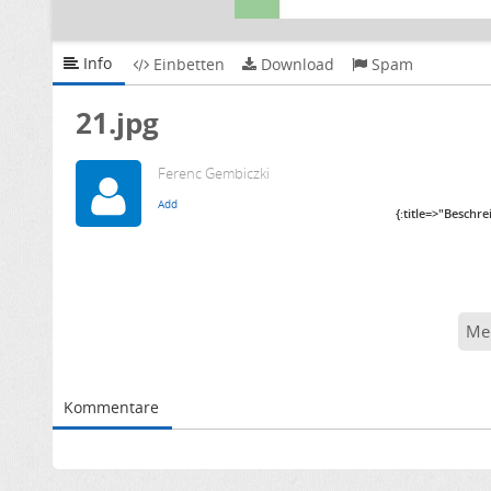
Info
Einbetten
Download
Spam
21.jpg
Ferenc Gembiczki
{:title=>"Beschr
Me
Kommentare