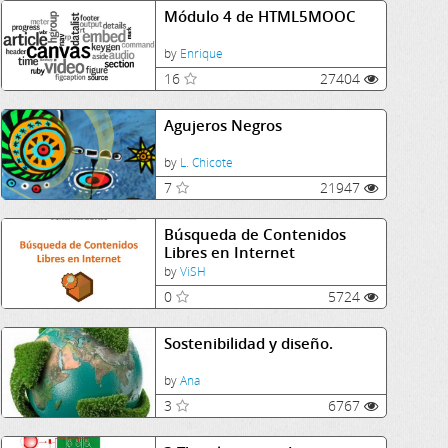
Módulo 4 de HTML5MOOC
by
Enrique
16
27404
Agujeros Negros
by
L. Chicote
7
21947
Búsqueda de Contenidos
Libres en Internet
by
ViSH
0
5724
Sostenibilidad y diseño.
by
Ana
3
6767