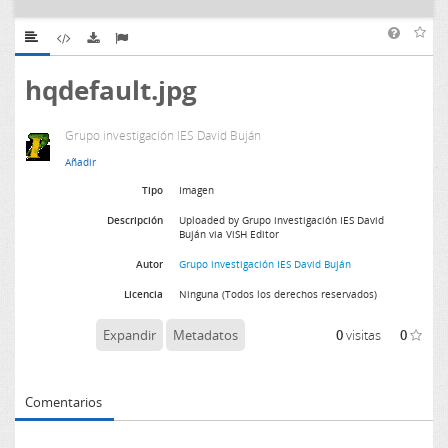
hqdefault.jpg
Grupo investigación IES David Buján
Tipo
Imagen
Descripción
Uploaded by Grupo investigación IES David
Buján via ViSH Editor
Autor
Grupo investigación IES David Buján
Licencia
Ninguna (Todos los derechos reservados)
Expandir
Metadatos
0
visitas
0
Comentarios